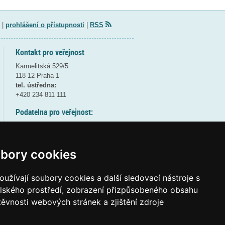
|
prohlášení o přístupnosti
|
RSS
Kontakt pro veřejnost
Karmelitská 529/5
118 12 Praha 1
tel. ústředna:
+420 234 811 111
Podatelna pro veřejnost:
pondělí a středa - 7:30-17:00
úterý a čtvrtek - 7:30-15:30
pátek - 7:30-14:00
bory cookies
8:30 - 9:30 - bezpečnostní přestávka
(více informací
ZDE
)
užívají soubory cookies a další sledovací nástroje s
elského prostředí, zobrazení přizpůsobeného obsahu
Elektronická podatelna:
těvnosti webových stránek a zjištění zdroje
posta@msmt.gov.cz
ID datové schránky:
vidaawt