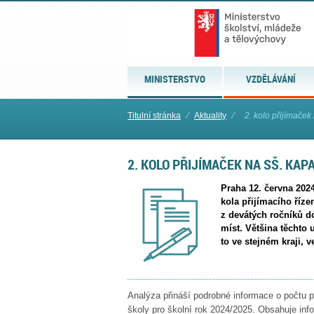
MINISTERSTVO
VZDĚLÁVÁNÍ
Titulní stránka
⁄
Aktuality
⁄
2. kolo přijímaček
2. KOLO PŘIJÍMAČEK NA SŠ. KA
Praha 12. června 202
kola přijímacího říze
z devátých ročníků do
míst. Většina těchto u
to ve stejném kraji, v
Analýza přináší podrobné informace o počtu p
školy pro školní rok 2024/2025. Obsahuje in