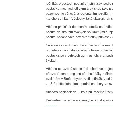
ročníků, o počtech podaných přihlášek podle p
poptávku mezi jednotlivými typy škol, jako js
pozornost je věnována regionálním rozdílům, v
kterého se hlásí. Výsledky také ukazují, jak 
Většina přihlášek do denního studia na čtyřl
prioritě do škol zřizovaných soukromými subje
prioritě podáno více než dvě třetiny přihláše
Celkově se do druhého kola hlásilo více než 11
případě se naprostá většina uchazečů hlásil
poptávka po víceletých gymnáziích, v případě 
školách.
Většina uchazečů se hlásí do oborů ve stejném
přirozená centra regionů přitahují žáky z šir
bydlištěm v Brně, zbytek tvořili přihlášky od
ze Středočeského kraje podali na obory ve sv
Analýza přihlášek do 2. kola přijímacího řízen
Přehledná prezentace k analýze je k dispozic