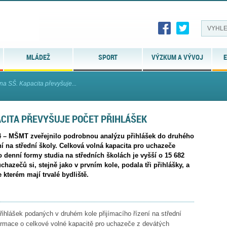
MLÁDEŽ
SPORT
VÝZKUM A VÝVOJ
E
 na SŠ. Kapacita převyšuje...
PACITA PŘEVYŠUJE POČET PŘIHLÁŠEK
4 – MŠMT zveřejnilo podrobnou analýzu přihlášek do druhého
ní na střední školy. Celková volná kapacita pro uchazeče
 denní formy studia na středních školách je vyšší o 15 682
chazečů si, stejně jako v prvním kole, podala tři přihlášky, a
e kterém mají trvalé bydliště.
řihlášek podaných v druhém kole přijímacího řízení na střední
formace o celkové volné kapacitě pro uchazeče z devátých