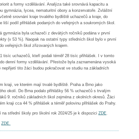
riorit a formy vzdělávání. Analýza také srovnává kapacitu a
ou gymnázia, lycea, nematuritní obory a konzervatoře. Zvláštní
četně srovnání kraje trvalého bydliště uchazečů a kraje, do
se liší podíl přihlášek podaných do veřejných a soukromých škol.
etá gymnázia byla uchazeči z devátých ročníků podána v první
kty (v 53 %). Naopak na ostatní typy středních škol bylo v první
k do veřejných škol zřizovaných krajem.
 tisíc uchazečů, kteří podali téměř 28 tisíc přihlášek. I v tomto
a do denní formy vzdělávání. Přestože byla zaznamenána vysoká
nepřijetí tito žáci budou pokračovat ve studiu na základních
 kraji, ve kterém mají trvalé bydliště. Praha a Brno jako
okého okolí. Do Brna podalo přihlášky 56 % uchazečů s trvalým
 žáků 9. ročníků základních škol zejména z okolních okresů. Žáci
ém kraji cca 44 % přihlášek a téměř polovinu přihlášek do Prahy.
í na střední školy pro školní rok 2024/25 je k dispozici
ZDE
.
i
ZDE.