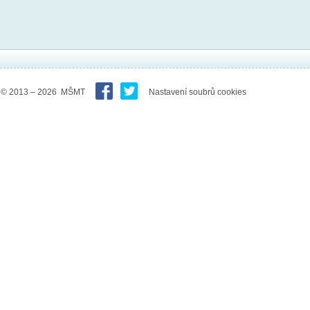
© 2013 – 2026 MŠMT
Nastavení soubrů cookies