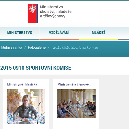
MINISTERSTVO
VZDĚLÁVÁNÍ
MLÁDEŽ
Titulní stránka
⁄
Fotogalerie
⁄
2015 0910 Sportovní komise
2015 0910 SPORTOVNÍ KOMISE
Ministryně_hlavička
Ministryně a členové...