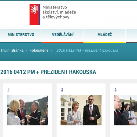
MINISTERSTVO
VZDĚLÁVÁNÍ
MLÁDEŽ
Titulní stránka
⁄
Fotogalerie
⁄
2016 0412 PM + prezident Rakouska
2016 0412 PM + PREZIDENT RAKOUSKA
4
3
2