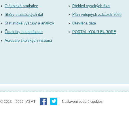
O školské statistice
Přehled vysokých škol
Sběry statistických dat
Plán veřejných zakázek 2026
Statistické výstupy a analýzy
Otevřená data
Číselníky a klasifikace
PORTÁL YOUR EUROPE
Adresáře školských institucí
© 2013 – 2026 MŠMT
Nastavení soubrů cookies