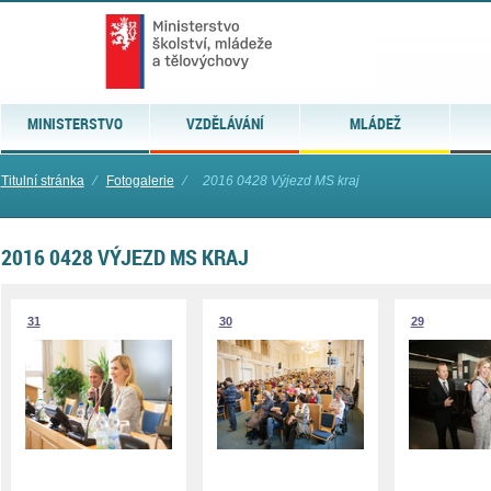
MINISTERSTVO
VZDĚLÁVÁNÍ
MLÁDEŽ
Titulní stránka
⁄
Fotogalerie
⁄
2016 0428 Výjezd MS kraj
2016 0428 VÝJEZD MS KRAJ
31
30
29