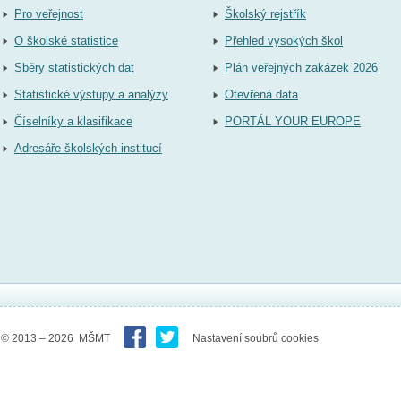
Pro veřejnost
Školský rejstřík
O školské statistice
Přehled vysokých škol
Sběry statistických dat
Plán veřejných zakázek 2026
Statistické výstupy a analýzy
Otevřená data
Číselníky a klasifikace
PORTÁL YOUR EUROPE
Adresáře školských institucí
© 2013 – 2026 MŠMT
Nastavení soubrů cookies