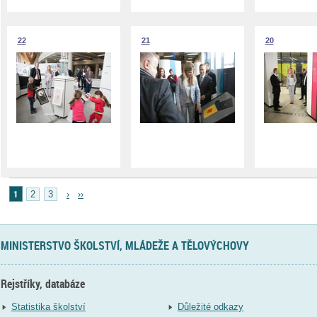
22
21
20
1
2
3
›
››
MINISTERSTVO ŠKOLSTVÍ, MLÁDEŽE A TĚLOVÝCHOVY
Rejstříky, databáze
Statistika školství
Důležité odkazy