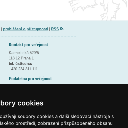
|
prohlášení o přístupnosti
|
RSS
Kontakt pro veřejnost
Karmelitská 529/5
118 12 Praha 1
tel. ústředna:
+420 234 811 111
Podatelna pro veřejnost:
pondělí a středa - 7:30-17:00
úterý a čtvrtek - 7:30-15:30
pátek - 7:30-14:00
bory cookies
8:30 - 9:30 - bezpečnostní přestávka
(více informací
ZDE
)
užívají soubory cookies a další sledovací nástroje s
elského prostředí, zobrazení přizpůsobeného obsahu
Elektronická podatelna: