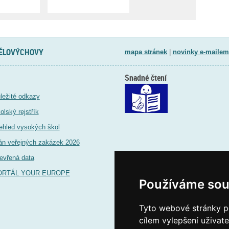
TĚLOVÝCHOVY
mapa stránek
|
novinky e-mailem
Snadné čtení
ležité odkazy
olský rejstřík
ehled vysokých škol
án veřejných zakázek 2026
evřená data
ORTÁL YOUR EUROPE
Používáme sou
Tyto webové stránky po
cílem vylepšení uživat