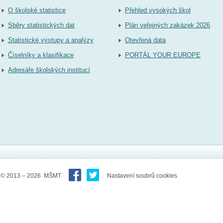
O školské statistice
Přehled vysokých škol
Sběry statistických dat
Plán veřejných zakázek 2026
Statistické výstupy a analýzy
Otevřená data
Číselníky a klasifikace
PORTÁL YOUR EUROPE
Adresáře školských institucí
© 2013 – 2026 MŠMT
Nastavení soubrů cookies