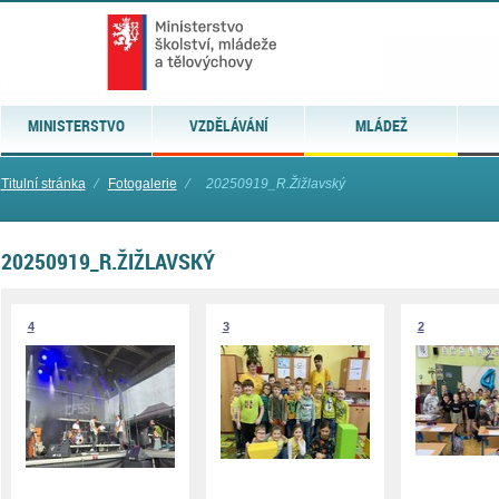
MINISTERSTVO
VZDĚLÁVÁNÍ
MLÁDEŽ
Titulní stránka
⁄
Fotogalerie
⁄
20250919_R.Žižlavský
20250919_R.ŽIŽLAVSKÝ
4
3
2