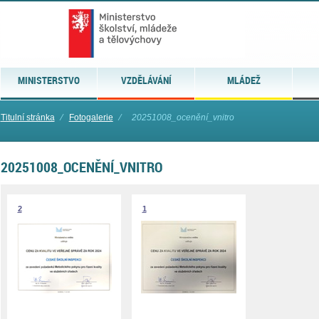
MINISTERSTVO
VZDĚLÁVÁNÍ
MLÁDEŽ
Titulní stránka
⁄
Fotogalerie
⁄
20251008_ocenění_vnitro
20251008_OCENĚNÍ_VNITRO
2
1