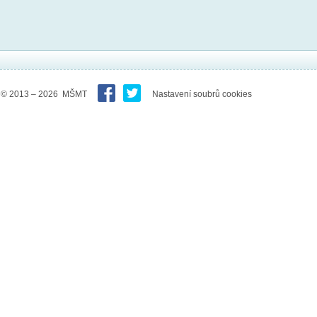
© 2013 – 2026 MŠMT
Nastavení soubrů cookies