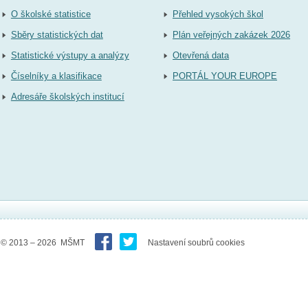
O školské statistice
Přehled vysokých škol
Sběry statistických dat
Plán veřejných zakázek 2026
Statistické výstupy a analýzy
Otevřená data
Číselníky a klasifikace
PORTÁL YOUR EUROPE
Adresáře školských institucí
© 2013 – 2026 MŠMT
Nastavení soubrů cookies