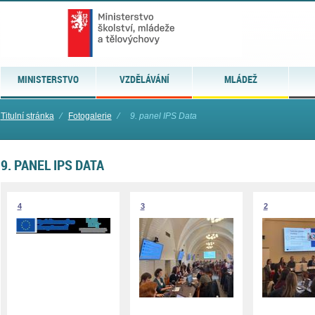
MINISTERSTVO
VZDĚLÁVÁNÍ
MLÁDEŽ
Titulní stránka
⁄
Fotogalerie
⁄
9. panel IPS Data
9. PANEL IPS DATA
4
3
2