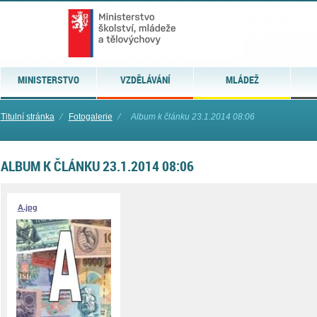
MINISTERSTVO
VZDĚLÁVÁNÍ
MLÁDEŽ
Titulní stránka
⁄
Fotogalerie
⁄
Album k článku 23.1.2014 08:06
ALBUM K ČLÁNKU 23.1.2014 08:06
A.jpg