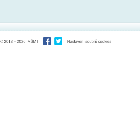
© 2013 – 2026 MŠMT
Nastavení soubrů cookies