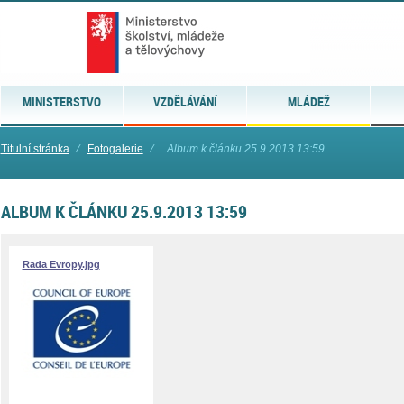
MINISTERSTVO
VZDĚLÁVÁNÍ
MLÁDEŽ
Titulní stránka
⁄
Fotogalerie
⁄
Album k článku 25.9.2013 13:59
ALBUM K ČLÁNKU 25.9.2013 13:59
Rada Evropy.jpg