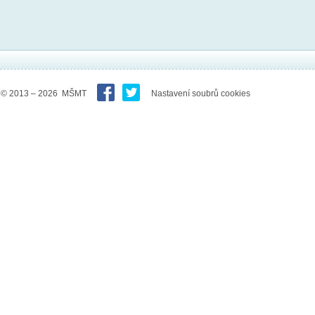
© 2013 – 2026 MŠMT
Nastavení soubrů cookies