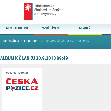
MINISTERSTVO
VZDĚLÁVÁNÍ
MLÁDEŽ
Titulní stránka
⁄
Fotogalerie
⁄
Album k článku 30.9.2013 09:49
ALBUM K ČLÁNKU 30.9.2013 09:49
cpozice_logo.jpg