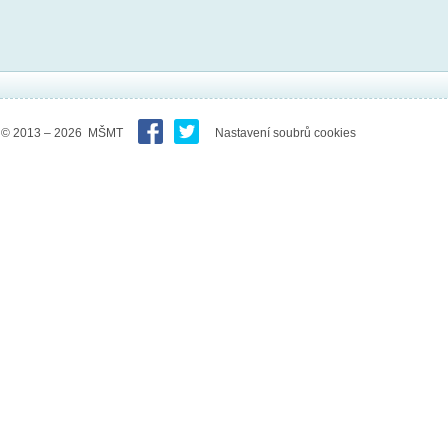
© 2013 – 2026 MŠMT
Nastavení soubrů cookies