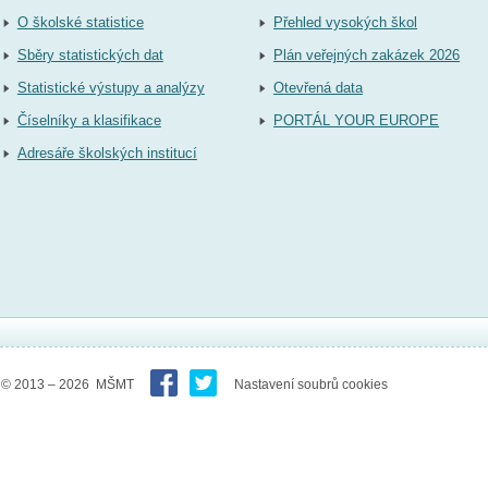
O školské statistice
Přehled vysokých škol
Sběry statistických dat
Plán veřejných zakázek 2026
Statistické výstupy a analýzy
Otevřená data
Číselníky a klasifikace
PORTÁL YOUR EUROPE
Adresáře školských institucí
© 2013 – 2026 MŠMT
Nastavení soubrů cookies