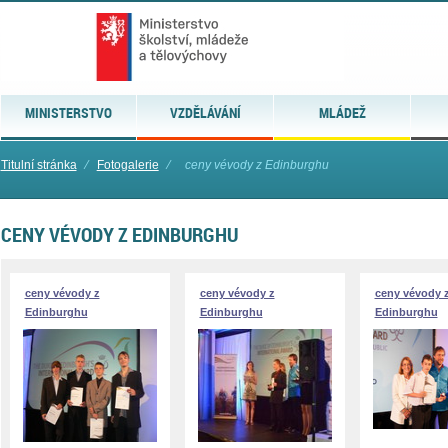
MINISTERSTVO
VZDĚLÁVÁNÍ
MLÁDEŽ
Titulní stránka
⁄
Fotogalerie
⁄
ceny vévody z Edinburghu
CENY VÉVODY Z EDINBURGHU
ceny vévody z
ceny vévody z
ceny vévody 
Edinburghu
Edinburghu
Edinburghu