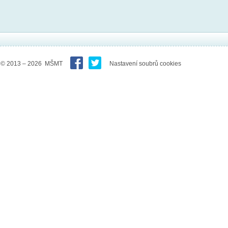
© 2013 – 2026 MŠMT
Nastavení soubrů cookies