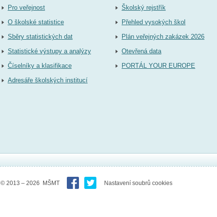
Pro veřejnost
Školský rejstřík
O školské statistice
Přehled vysokých škol
Sběry statistických dat
Plán veřejných zakázek 2026
Statistické výstupy a analýzy
Otevřená data
Číselníky a klasifikace
PORTÁL YOUR EUROPE
Adresáře školských institucí
© 2013 – 2026 MŠMT
Nastavení soubrů cookies