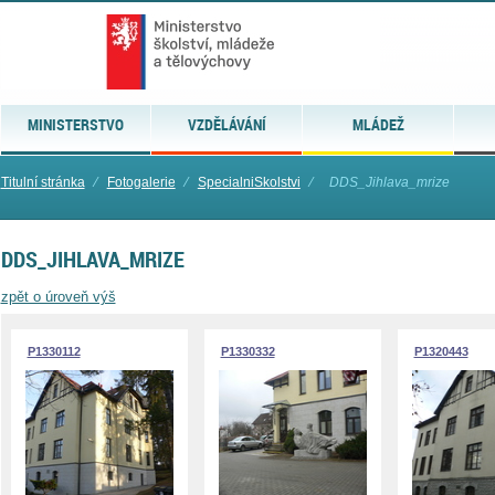
MINISTERSTVO
VZDĚLÁVÁNÍ
MLÁDEŽ
Titulní stránka
⁄
Fotogalerie
⁄
SpecialniSkolstvi
⁄
DDS_Jihlava_mrize
DDS_JIHLAVA_MRIZE
zpět o úroveň výš
P1330112
P1330332
P1320443