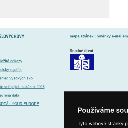
TĚLOVÝCHOVY
mapa stránek
|
novinky e-mailem
Snadné čtení
ležité odkazy
olský rejstřík
ehled vysokých škol
án veřejných zakázek 2026
evřená data
ORTÁL YOUR EUROPE
Používáme sou
Tyto webové stránky po