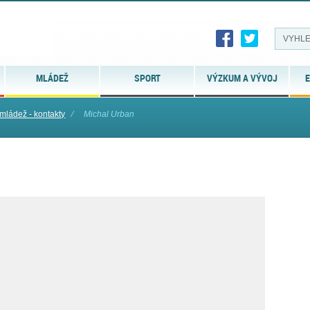
MLÁDEŽ
SPORT
VÝZKUM A VÝVOJ
E
 mládež - kontakty
⁄
Michal Urban