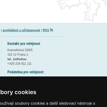
|
prohlášení o přístupnosti
|
RSS
Kontakt pro veřejnost
Karmelitská 529/5
118 12 Praha 1
tel. ústředna:
+420 234 811 111
Podatelna pro veřejnost:
pondělí a středa - 7:30-17:00
úterý a čtvrtek - 7:30-15:30
pátek - 7:30-14:00
bory cookies
8:30 - 9:30 - bezpečnostní přestávka
(více informací
ZDE
)
užívají soubory cookies a další sledovací nástroje s