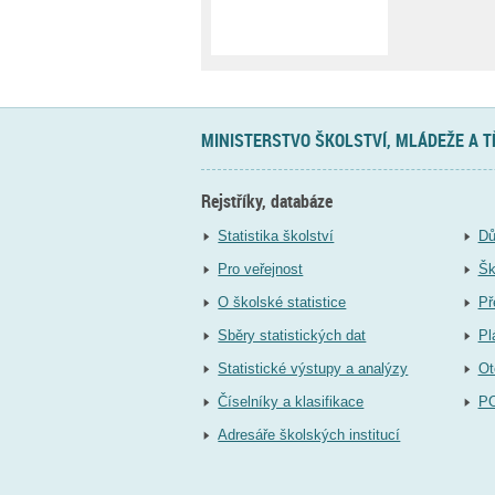
MINISTERSTVO ŠKOLSTVÍ, MLÁDEŽE A 
Rejstříky, databáze
Statistika školství
Dů
Pro veřejnost
Šk
O školské statistice
Př
Sběry statistických dat
Pl
Statistické výstupy a analýzy
Ot
Číselníky a klasifikace
P
Adresáře školských institucí