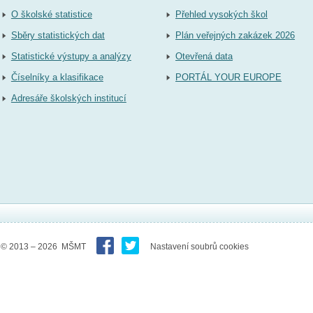
O školské statistice
Přehled vysokých škol
Sběry statistických dat
Plán veřejných zakázek 2026
Statistické výstupy a analýzy
Otevřená data
Číselníky a klasifikace
PORTÁL YOUR EUROPE
Adresáře školských institucí
© 2013 – 2026 MŠMT
Nastavení soubrů cookies