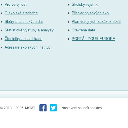
Pro veřejnost
Školský rejstřík
O školské statistice
Přehled vysokých škol
Sběry statistických dat
Plán veřejných zakázek 2026
Statistické výstupy a analýzy
Otevřená data
Číselníky a klasifikace
PORTÁL YOUR EUROPE
Adresáře školských institucí
© 2013 – 2026 MŠMT
Nastavení soubrů cookies