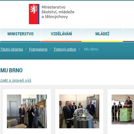
MINISTERSTVO
VZDĚLÁVÁNÍ
MLÁDEŽ
Titulní stránka
⁄
Fotogalerie
⁄
Tiskový odbor
⁄
MU Brno
MU BRNO
zpět o úroveň výš