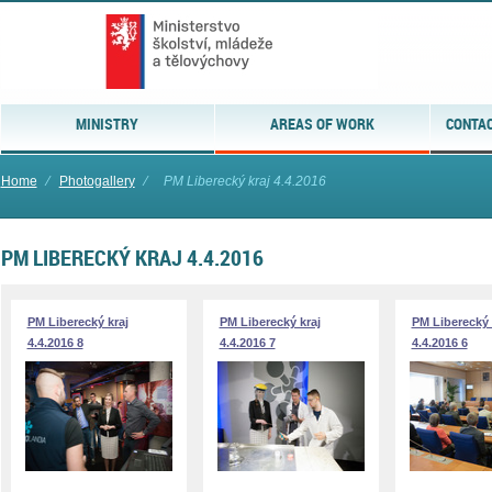
MINISTRY
AREAS OF WORK
CONTAC
Home
⁄
Photogallery
⁄
PM Liberecký kraj 4.4.2016
PM LIBERECKÝ KRAJ 4.4.2016
PM Liberecký kraj
PM Liberecký kraj
PM Liberecký 
4.4.2016 8
4.4.2016 7
4.4.2016 6