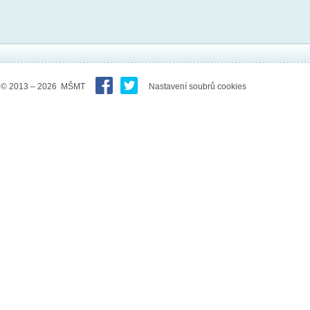
© 2013 – 2026 MŠMT
Nastavení soubrů cookies