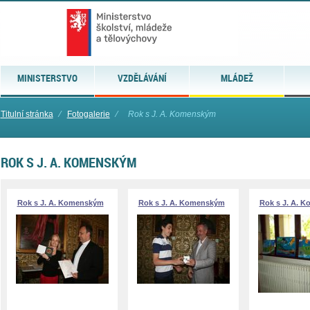
MINISTERSTVO
VZDĚLÁVÁNÍ
MLÁDEŽ
Titulní stránka
⁄
Fotogalerie
⁄
Rok s J. A. Komenským
ROK S J. A. KOMENSKÝM
Rok s J. A. Komenským
Rok s J. A. Komenským
Rok s J. A. 