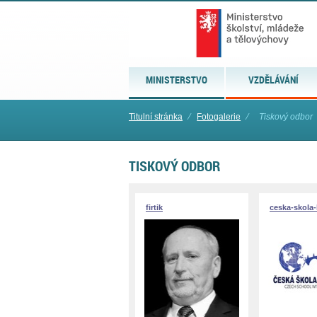
MINISTERSTVO
VZDĚLÁVÁNÍ
Titulní stránka
⁄
Fotogalerie
⁄
Tiskový odbor
TISKOVÝ ODBOR
firtik
ceska-skola-