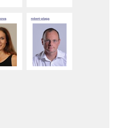
kova
robert-plaga