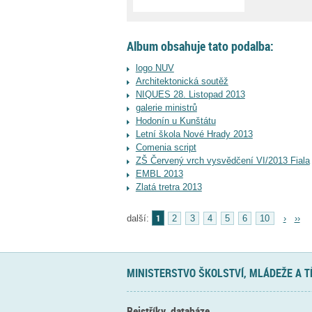
Album obsahuje tato podalba:
logo NUV
Architektonická soutěž
NIQUES 28. Listopad 2013
galerie ministrů
Hodonín u Kunštátu
Letní škola Nové Hrady 2013
Comenia script
ZŠ Červený vrch vysvědčení VI/2013 Fiala
EMBL 2013
Zlatá tretra 2013
1
další:
2
3
4
5
6
10
›
››
MINISTERSTVO ŠKOLSTVÍ, MLÁDEŽE A 
Rejstříky, databáze