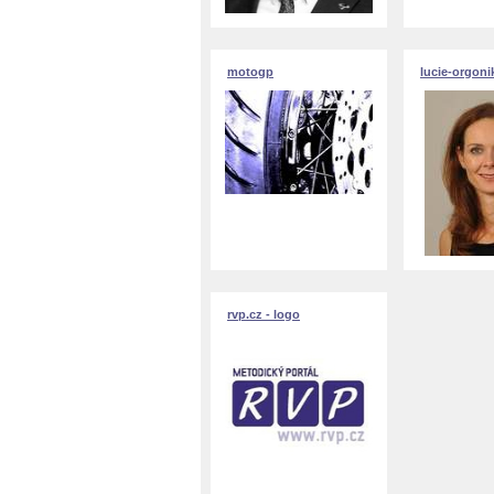
motogp
lucie-orgoni
rvp.cz - logo