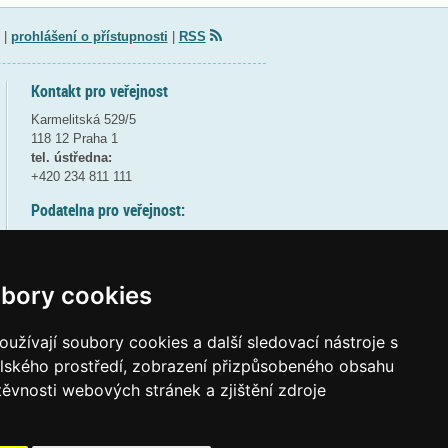
|
prohlášení o přístupnosti
|
RSS
Kontakt pro veřejnost
Karmelitská 529/5
118 12 Praha 1
tel. ústředna:
+420 234 811 111
Podatelna pro veřejnost:
pondělí a středa - 7:30-17:00
úterý a čtvrtek - 7:30-15:30
pátek - 7:30-14:00
bory cookies
8:30 - 9:30 - bezpečnostní přestávka
(více informací
ZDE
)
užívají soubory cookies a další sledovací nástroje s
elského prostředí, zobrazení přizpůsobeného obsahu
Elektronická podatelna:
těvnosti webových stránek a zjištění zdroje
posta@msmt.gov.cz
ID datové schránky:
vidaawt