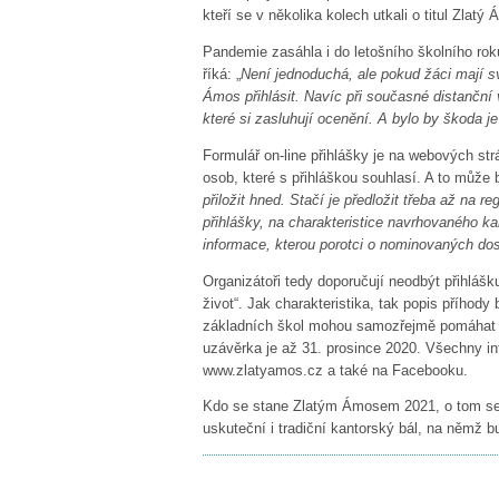
kteří se v několika kolech utkali o titul Zlatý
Pandemie zasáhla i do letošního školního roku
říká: „
Není jednoduchá, ale pokud žáci mají sv
Ámos přihlásit. Navíc při současné distanční
které si zasluhují ocenění. A bylo by škoda j
Formulář on-line přihlášky je na webových s
osob, které s přihláškou souhlasí. A to může 
přiložit hned. Stačí je předložit třeba až na r
přihlášky, na charakteristice navrhovaného ka
informace, kterou porotci o nominovaných dos
Organizátoři tedy doporučují neodbýt přihlášk
život“. Jak charakteristika, tak popis přího
základních škol mohou samozřejmě pomáhat ro
uzávěrka je až 31. prosince 2020. Všechny i
www.zlatyamos.cz a také na Facebooku.
Kdo se stane Zlatým Ámosem 2021, o tom se r
uskuteční i tradiční kantorský bál, na němž