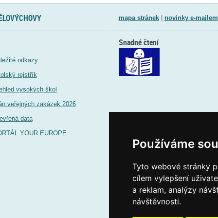
TĚLOVÝCHOVY
mapa stránek
|
novinky e-mailem
Snadné čtení
ležité odkazy
olský rejstřík
ehled vysokých škol
án veřejných zakázek 2026
evřená data
ORTÁL YOUR EUROPE
Používáme sou
Tyto webové stránky po
cílem vylepšení uživat
a reklam, analýzy návš
návštěvnosti.