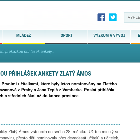
MLÁDEŽ
SPORT
VÝZKUM A VÝVOJ
E
ní překážkou přihlášek ankety...
KOU PŘIHLÁŠEK ANKETY ZLATÝ ÁMOS
 - Prvními učitelkami, které byly letos nominovány na Zlatého
wanová z Prahy a Jana Teplá z Vamberka. Poslat přihlášku
h a středních škol až do konce prosince.
bliky Zlatý Ámos vstoupila do svého 28. ročníku. Už ten minulý se
onaviru, přesto děti nominovaly přes devadesát učitelů a učitelek,