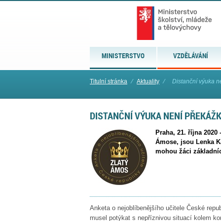
MINISTERSTVO
VZDĚLÁVÁNÍ
Titulní stránka
⁄
Aktuality
⁄
Distanční výuka ne
DISTANČNÍ VÝUKA NENÍ PŘEKÁŽ
Praha, 21. října 2020
Ámose, jsou Lenka Ka
mohou žáci základníc
Anketa o nejoblíbenějšího učitele České repu
musel potýkat s nepříznivou situací kolem kor