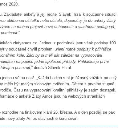
 Ámos 2020.
. Zakladatel ankety a její ředitel Slávek Hrzal k současné situaci
ou oblíbenou učitelku nebo učitele, doporučuji je do ankety Zlatý
 výuce se mohou projevit nové schopnosti a vlastnosti pedagogů,
e pominout
.“
tránkách zlatyamos.cz. Jednou z podmínek jsou však podpisy 100
být v současné chvíli problém. „
Není nutné podpisy k přihlášce
egionálním kole. Žáci by si měli dát záležet na vypracování
ndidáta i na popisu jedné společné příhody. Přihláška je první
távají a posuzují
,“ dodává Slávek Hrzal.
u jednou větou např. „Každá hodina s ní je úžasný zážitek na celý
dy by mělo být malým slohovým cvičením. Dětem z prvního stupně
diče. Času na vypracování kvalitní přihlášky je zatím dostatek,
nformace o anketě Zlatý Ámos jsou na webových stránkách
ozhodne na finálovém klání 26. března. A o den později se pak
 bude nový Zlatý Ámos slavnostně korunován.