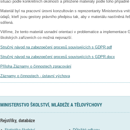
situaci podle konkrétních okolností a přiložené materiály podle toho případně 
Materiál byl na pracovní úrovni konzultován s reprezentanty Ministerstva vni
údajů, kteří jsou gestory právního předpisu tak, aby v materiálu nastíněná 
sdílená.
Věříme, že tento materiál usnadní orientaci v problematice a implementace
školských zařízeních co možná nejsnazší.
Stručný návod na zabezpečení procesů souvisejících s GDPR.pdf
Stručný návod na zabezpečení procesů souvisejících s GDPR.docx
Příloha Záznamy o činnostech zpracování
Záznamy o činnostech - ústavní výchova
MINISTERSTVO ŠKOLSTVÍ, MLÁDEŽE A TĚLOVÝCHOVY
Rejstříky, databáze
Statistika školství
Důležité odkazy