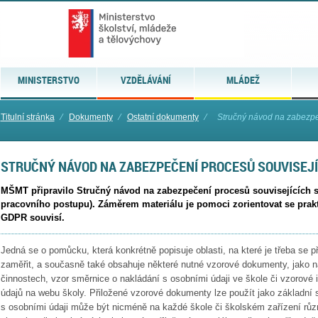
MINISTERSTVO
VZDĚLÁVÁNÍ
MLÁDEŽ
Titulní stránka
⁄
Dokumenty
⁄
Ostatní dokumenty
⁄
Stručný návod na zabezpe
STRUČNÝ NÁVOD NA ZABEZPEČENÍ PROCESŮ SOUVISEJÍ
MŠMT připravilo Stručný návod na zabezpečení procesů souvisejících s
pracovního postupu). Záměrem materiálu je pomoci zorientovat se prakt
GDPR souvisí.
Jedná se o pomůcku, která konkrétně popisuje oblasti, na které je třeba se 
zaměřit, a současně také obsahuje některé nutné vzorové dokumenty, jako 
činnostech, vzor směrnice o nakládání s osobními údaji ve škole či vzorové
údajů na webu školy. Přiložené vzorové dokumenty lze použít jako základní
s osobními údaji může být nicméně na každé škole či školském zařízení různ