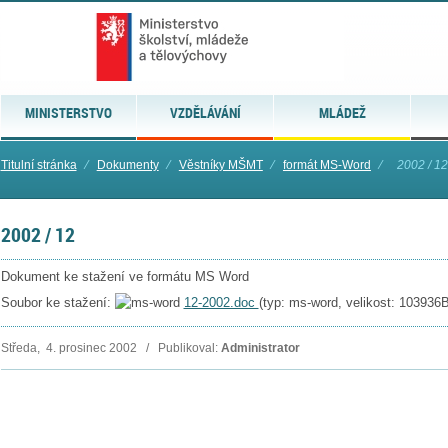
MINISTERSTVO
VZDĚLÁVÁNÍ
MLÁDEŽ
Titulní stránka
⁄
Dokumenty
⁄
Věstníky MŠMT
⁄
formát MS-Word
⁄
2002 / 1
2002 / 12
Dokument ke stažení ve formátu MS Word
Soubor ke stažení:
12-2002.doc
(typ: ms-word, velikost: 103936B
Středa, 4. prosinec 2002 / Publikoval:
Administrator