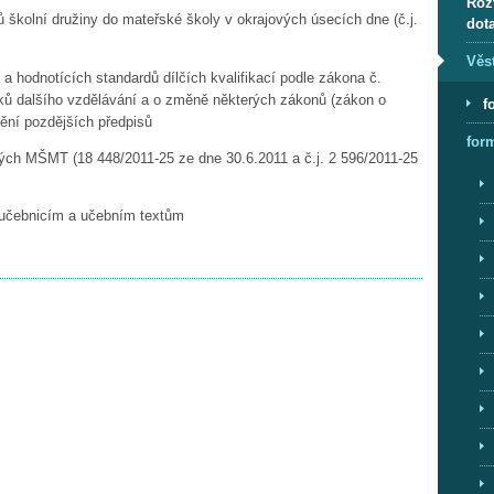
Roz
školní družiny do mateřské školy v okrajových úsecích dne (č.j.
dot
Věs
 hodnotících standardů dílčích kvalifikací podle zákona č.
ků dalšího vzdělávání a o změně některých zákonů (zákon o
f
nění pozdějších předpisů
for
ých MŠMT (18 448/2011-25 ze dne 30.6.2011 a č.j. 2 596/2011-25
k učebnicím a učebním textům