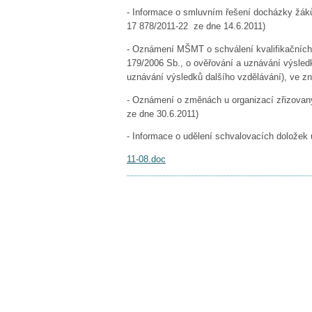
- Informace o smluvním řešení docházky žáků 
17 878/2011-
22 ze dne 14.6.2011)
- Oznámení MŠMT o schválení kvalifikačních a
179/2006 Sb., o
ověřování a uznávání výsled
uznávání výsledků dalšího
vzdělávání), ve z
- Oznámení o změnách u organizací zřizovan
ze dne
30.6.2011)
- Informace o udělení schvalovacích dolože
11-08.doc