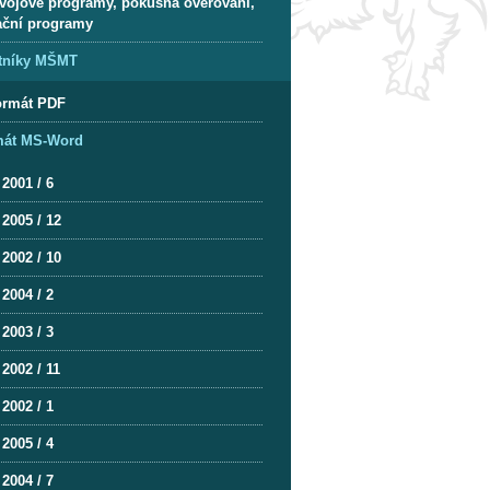
vojové programy, pokusná ověřování,
ační programy
tníky MŠMT
ormát PDF
mát MS-Word
2001 / 6
2005 / 12
2002 / 10
2004 / 2
2003 / 3
2002 / 11
2002 / 1
2005 / 4
2004 / 7