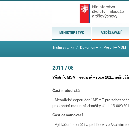
MINISTERSTVO
VZDĚLÁVÁNÍ
Titulní stránka
⁄
Dokumenty
⁄
Věstníky MŠMT
2011 / 08
Věstník MŠMT vydaný v roce 2011, sešit čís
Část metodická
- Metodické doporučení MŠMT pro zabezpeče
pro konání
maturitní zkoušky (č. j. 13 009/20
Část oznamovací
- Vyhlášení soutěží a přehlídek ve školním ro