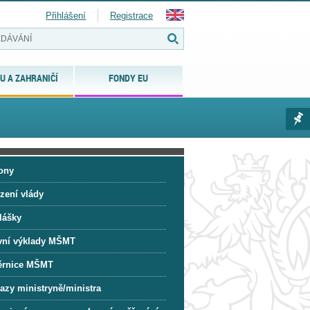
Přihlášení
Registrace
U A ZAHRANIČÍ
FONDY EU
ony
zení vlády
lášky
vní výklady MŠMT
rnice MŠMT
azy ministryně/ministra