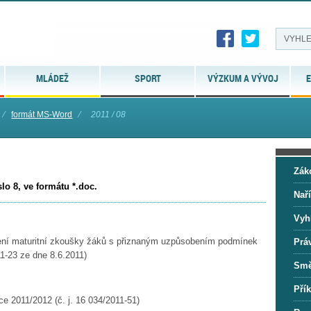
MLÁDEŽ
SPORT
VÝZKUM A VÝVOJ
E
⁄
formát MS-Word
⁄
2011 / 08
Zák
lo 8, ve formátu *.doc.
Naří
Vyh
ní maturitní zkoušky žáků s přiznaným uzpůsobením podmínek
Prá
11-23 ze dne 8.6.2011)
Smě
Přík
ce 2011/2012 (č. j. 16 034/2011-51)