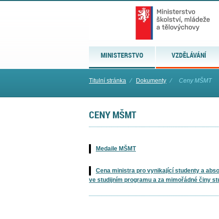
MINISTERSTVO
VZDĚLÁVÁNÍ
Titulní stránka
⁄
Dokumenty
⁄
Ceny MŠMT
CENY MŠMT
Medaile MŠMT
Cena ministra pro vynikající studenty a abs
ve studijním programu a za mimořádné činy st