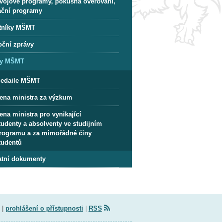
vojové programy, pokusná ověřování,
ační programy
tníky MŠMT
oční zprávy
y MŠMT
edaile MŠMT
ena ministra za výzkum
ena ministra pro vynikající
tudenty a absolventy ve studijním
rogramu a za mimořádné činy
tudentů
atní dokumenty
|
prohlášení o přístupnosti
|
RSS