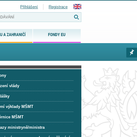
Přihlášení
Registrace
U A ZAHRANIČÍ
FONDY EU
ony
zení vlády
lášky
vní výklady MŠMT
rnice MŠMT
azy ministryně/ministra