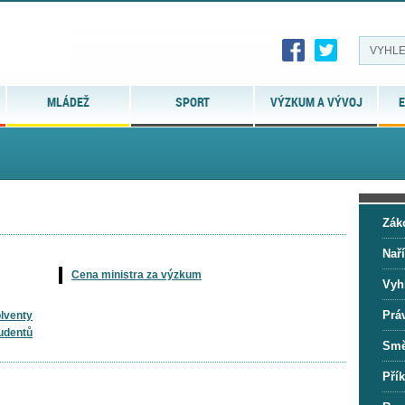
MLÁDEŽ
SPORT
VÝZKUM A VÝVOJ
E
Zák
Naří
Cena ministra za výzkum
Vyh
Prá
olventy
udentů
Smě
Přík