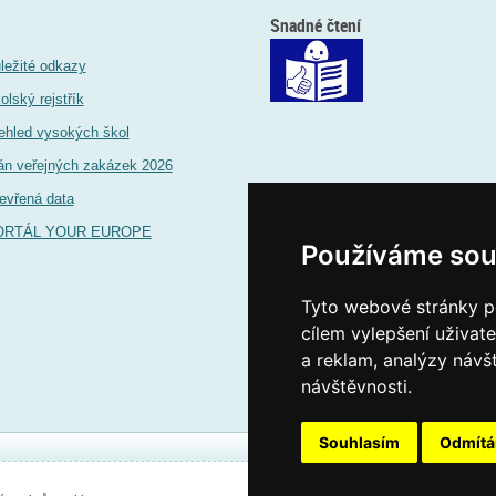
Snadné čtení
ležité odkazy
olský rejstřík
ehled vysokých škol
án veřejných zakázek 2026
evřená data
ORTÁL YOUR EUROPE
Používáme sou
Tyto webové stránky po
cílem vylepšení uživat
a reklam, analýzy návš
návštěvnosti.
Souhlasím
Odmít