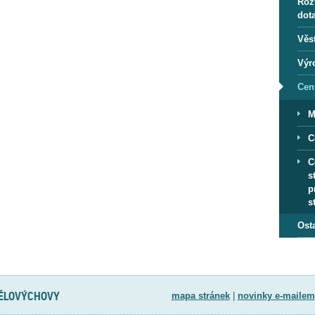
Roz
dot
Věs
Výr
Cen
M
C
C
s
p
s
Ost
TĚLOVÝCHOVY
mapa stránek
|
novinky e-mailem