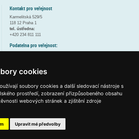
Kontakt pro veřejnost
Karmelitská 529/5
118 12 Praha 1
tel. ústředna:
+420 234 811 111
Podatelna pro veřejnost:
pondělí a středa - 7:30-17:00
úterý a čtvrtek - 7:30-15:30
pátek - 7:30-14:00
bory cookies
8:30 - 9:30 - bezpečnostní přestávka
(více informací
ZDE
)
užívají soubory cookies a další sledovací nástroje s
elského prostředí, zobrazení přizpůsobeného obsahu
Elektronická podatelna:
těvnosti webových stránek a zjištění zdroje
posta@msmt.gov.cz
ID datové schránky:
vidaawt
ám
Upravit mé předvolby