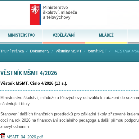
MINISTERSTVO
VZDĚLÁVÁNÍ
MLÁDEŽ
Titulní stránka
⁄
Dokumenty
⁄
Věstníky MŠMT
⁄
formát PDF
⁄
VĚSTNÍK MŠM
VĚSTNÍK MŠMT 4/2026
Věstník MŠMT. Číslo 4/2026 (13 s.).
Ministerstvo školství, mládeže a tělovýchovy schválilo k zařazení do sezna
následující tituly:
Stanovení dalších finančních prostředků pro základní školy zřizované kraj
obcí na rok 2026 na financování sociálního pedagoga a další přímou podporu
znevýhodněním
MSMT_04_2026.pdf