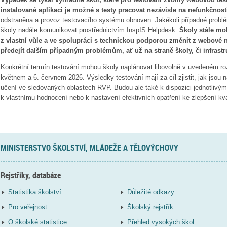
instalované aplikaci je možné s testy pracovat nezávisle na nefunkčnost
odstraněna a provoz testovacího systému obnoven. Jakékoli případné probl
školy nadále komunikovat prostřednictvím InspIS Helpdesk.
Školy stále mo
z vlastní vůle a ve spolupráci s technickou podporou změnit z webové 
předejít dalším případným problémům, ať už na straně školy, či infrastr
Konkrétní termín testování mohou školy naplánovat libovolně v uvedeném ro
květnem a 6. červnem 2026. Výsledky testování mají za cíl zjistit, jak jso
učení ve sledovaných oblastech RVP. Budou ale také k dispozici jednotlivým
k vlastnímu hodnocení nebo k nastavení efektivních opatření ke zlepšení kval
MINISTERSTVO ŠKOLSTVÍ, MLÁDEŽE A TĚLOVÝCHOVY
Rejstříky, databáze
Statistika školství
Důležité odkazy
Pro veřejnost
Školský rejstřík
O školské statistice
Přehled vysokých škol