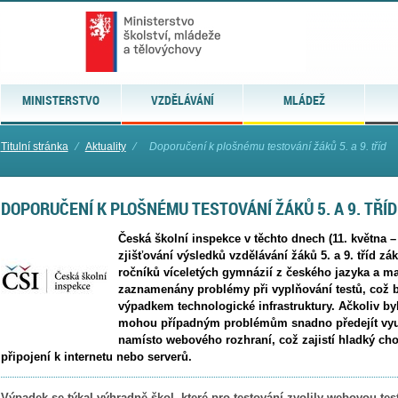
MINISTERSTVO
VZDĚLÁVÁNÍ
MLÁDEŽ
Titulní stránka
⁄
Aktuality
⁄
Doporučení k plošnému testování žáků 5. a 9. tříd
DOPORUČENÍ K PLOŠNÉMU TESTOVÁNÍ ŽÁKŮ 5. A 9. TŘÍD
Česká školní inspekce v těchto dnech (11. května – 
zjišťování výsledků vzdělávání žáků 5. a 9. tříd zá
ročníků víceletých gymnázií z českého jazyka a ma
zaznamenány problémy při vyplňování testů, což
výpadkem technologické infrastruktury. Ačkoliv byl
mohou případným problémům snadno předejít využ
namísto webového rozhraní, což zajistí hladký ch
připojení k internetu nebo serverů.
Výpadek se týkal výhradně škol, které pro testování zvolily webovou test