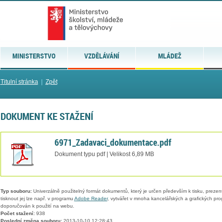
MINISTERSTVO
VZDĚLÁVÁNÍ
MLÁDEŽ
Titulní stránka
|
Zpět
DOKUMENT KE STAŽENÍ
6971_Zadavaci_dokumentace.pdf
Dokument typu pdf | Velikost 6,89 MB
Typ souboru:
Univerzálně použitelný formát dokumentů, který je určen především k tisku, prezen
tisknout jej lze např. v programu
Adobe Reader
, vytvářet v mnoha kancelářských a grafických pr
doporučován k použití na webu.
Počet stažení:
938
Poslední změna souboru:
2013-10-10 12:28:43