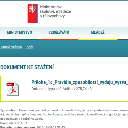
MINISTERSTVO
VZDĚLÁVÁNÍ
MLÁDEŽ
Titulní stránka
|
Zpět
DOKUMENT KE STAŽENÍ
Priloha_1c_Pravidla_zpusobilosti_vydaju_vyzva
Dokument typu pdf | Velikost 275,74 kB
Typ souboru:
Univerzálně použitelný formát dokumentů, který je určen především k tisku, prezen
tisknout jej lze např. v programu
Adobe Reader
, vytvářet v mnoha kancelářských a grafických pr
doporučován k použití na webu.
Počet stažení:
1011
Poslední změna souboru:
2013-10-06 01:51:43