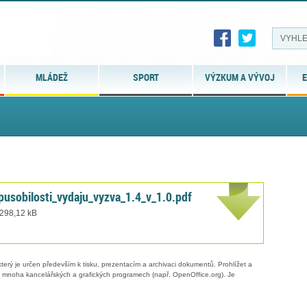
MLÁDEŽ
SPORT
VÝZKUM A VÝVOJ
E
pusobilosti_vydaju_vyzva_1.4_v_1.0.pdf
 298,12 kB
erý je určen především k tisku, prezentacím a archivaci dokumentů. Prohlížet a
 v mnoha kancelářských a grafických programech (např. OpenOffice.org). Je