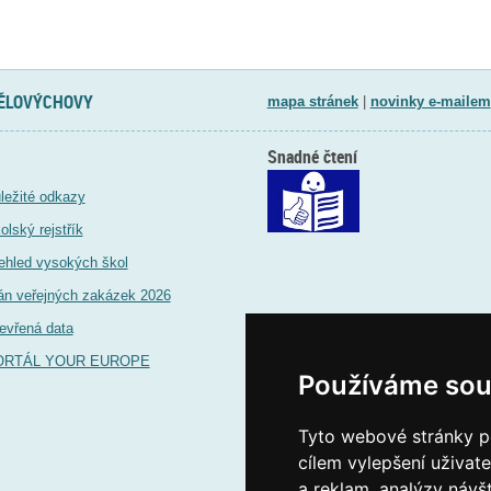
TĚLOVÝCHOVY
mapa stránek
|
novinky e-mailem
Snadné čtení
ležité odkazy
olský rejstřík
ehled vysokých škol
án veřejných zakázek 2026
evřená data
ORTÁL YOUR EUROPE
Používáme sou
Tyto webové stránky po
cílem vylepšení uživat
a reklam, analýzy návš