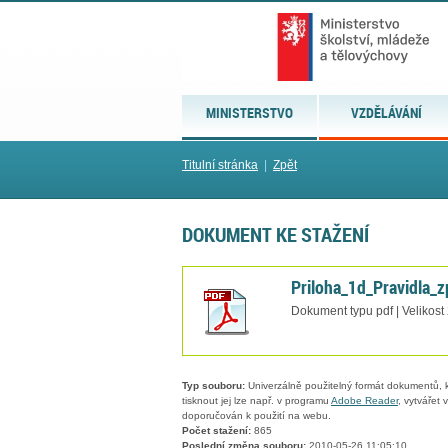
MINISTERSTVO
VZDĚLÁVÁNÍ
Titulní stránka
|
Zpět
DOKUMENT KE STAŽENÍ
Priloha_1d_Pravidla_z
Dokument typu pdf | Velikost
Typ souboru:
Univerzálně použitelný formát dokumentů, kt
tisknout jej lze např. v programu
Adobe Reader
, vytvářet
doporučován k použití na webu.
Počet stažení:
865
Poslední změna souboru:
2010-05-26 11:05:10