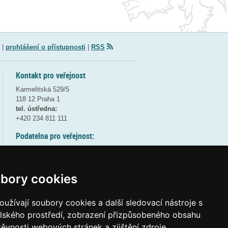
|
prohlášení o přístupnosti
|
RSS
Kontakt pro veřejnost
Karmelitská 529/5
118 12 Praha 1
tel. ústředna:
+420 234 811 111
Podatelna pro veřejnost:
pondělí a středa - 7:30-17:00
úterý a čtvrtek - 7:30-15:30
pátek - 7:30-14:00
bory cookies
8:30 - 9:30 - bezpečnostní přestávka
(více informací
ZDE
)
užívají soubory cookies a další sledovací nástroje s
elského prostředí, zobrazení přizpůsobeného obsahu
Elektronická podatelna:
těvnosti webových stránek a zjištění zdroje
posta@msmt
gov
cz