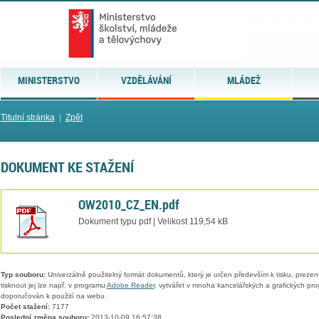
MINISTERSTVO
VZDĚLÁVÁNÍ
MLÁDEŽ
Titulní stránka
|
Zpět
DOKUMENT KE STAŽENÍ
OW2010_CZ_EN.pdf
Dokument typu pdf | Velikost 119,54 kB
Typ souboru:
Univerzálně použitelný formát dokumentů, který je určen především k tisku, prezen
tisknout jej lze např. v programu
Adobe Reader
, vytvářet v mnoha kancelářských a grafických pr
doporučován k použití na webu.
Počet stažení:
7177
Poslední změna souboru:
2013-10-09 16:57:38