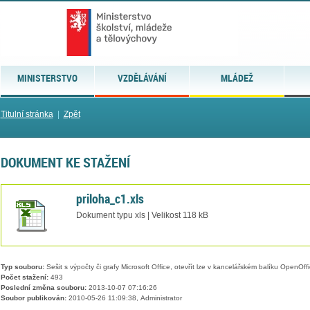
MINISTERSTVO
VZDĚLÁVÁNÍ
MLÁDEŽ
Titulní stránka
|
Zpět
DOKUMENT KE STAŽENÍ
priloha_c1.xls
Dokument typu xls | Velikost 118 kB
Typ souboru:
Sešit s výpočty či grafy Microsoft Office, otevřít lze v kancelářském balíku OpenOffic
Počet stažení:
493
Poslední změna souboru:
2013-10-07 07:16:26
Soubor publikován:
2010-05-26 11:09:38, Administrator