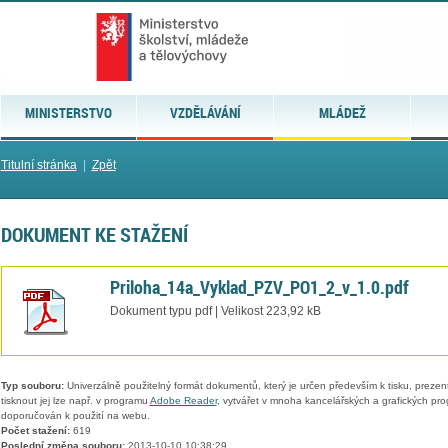
MINISTERSTVO
VZDĚLÁVÁNÍ
MLÁDEŽ
Titulní stránka
|
Zpět
DOKUMENT KE STAŽENÍ
Priloha_14a_Vyklad_PZV_PO1_2_v_1.0.pdf
Dokument typu pdf | Velikost 223,92 kB
Typ souboru:
Univerzálně použitelný formát dokumentů, který je určen především k tisku, prezen
tisknout jej lze např. v programu
Adobe Reader
, vytvářet v mnoha kancelářských a grafických pr
doporučován k použití na webu.
Počet stažení:
619
Poslední změna souboru:
2013-10-10 10:38:29