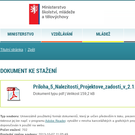
MINISTERSTVO
VZDĚLÁVÁNÍ
MLÁDEŽ
Titulní stránka
|
Zpět
DOKUMENT KE STAŽENÍ
Priloha_5_Nalezitosti_Projektove_zadosti_v_2.1
Dokument typu pdf | Velikost 159,2 kB
Typ souboru:
Univerzálně použitelný formát dokumentů, který je určen především k tisku, prezen
tisknout jej lze např. v programu
Adobe Reader
, vytvářet v mnoha kancelářských a grafických pr
doporučován k použití na webu.
Počet stažení:
702
Poslední změna souboru:
2013-10-07 11:05:49