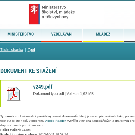
MINISTERSTVO
VZDĚLÁVÁNÍ
MLÁDEŽ
Titulní stránka
|
Zpět
DOKUMENT KE STAŽENÍ
v249.pdf
Dokument typu pdf | Velikost 1,62 MB
Typ souboru:
Univerzálně použitelný formát dokumentů, který je určen především k tisku, prezen
tisknout jej lze např. v programu
Adobe Reader
, vytvářet v mnoha kancelářských a grafických pr
doporučován k použití na webu.
Počet stažení:
11204
Poslední změna souboru:
2013-10-11 10:59:24