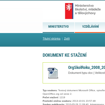
MINISTERSTVO
VZDĚLÁVÁNÍ
Titulní stránka
|
Zpět
DOKUMENT KE STAŽENÍ
OrgSkolRoku_2008_2
Dokument typu doc | Velikost
Typ souboru:
Textový dokument Microsoft Office, vytvořený
OpenOffice.org od verze 2.
Počet stažení:
1219
Poslední změna souboru:
2013-10-01 23:57:48
Soubor publikován:
2010-05-26 11:09:40, Administrator