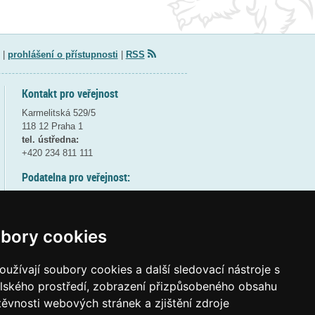
|
prohlášení o přístupnosti
|
RSS
Kontakt pro veřejnost
Karmelitská 529/5
118 12 Praha 1
tel. ústředna:
+420 234 811 111
Podatelna pro veřejnost:
pondělí a středa - 7:30-17:00
úterý a čtvrtek - 7:30-15:30
pátek - 7:30-14:00
bory cookies
8:30 - 9:30 - bezpečnostní přestávka
(více informací
ZDE
)
užívají soubory cookies a další sledovací nástroje s
elského prostředí, zobrazení přizpůsobeného obsahu
Elektronická podatelna:
těvnosti webových stránek a zjištění zdroje
posta@msmt
gov
cz