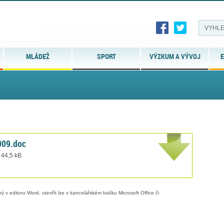
MLÁDEŽ
SPORT
VÝZKUM A VÝVOJ
E
009.doc
 44,5 kB
 v editoru Word, otevřít lze v kancelářském balíku Microsoft Office či