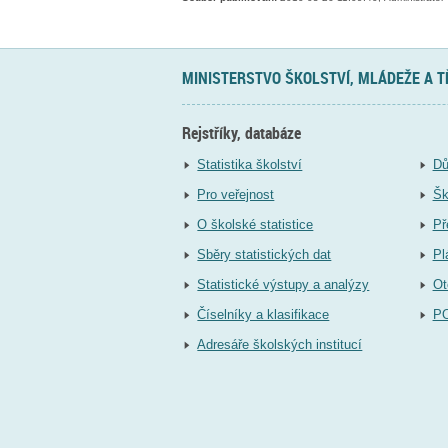
MINISTERSTVO ŠKOLSTVÍ, MLÁDEŽE A 
Rejstříky, databáze
Statistika školství
Dů
Pro veřejnost
Šk
O školské statistice
Př
Sběry statistických dat
Pl
Statistické výstupy a analýzy
Ot
Číselníky a klasifikace
P
Adresáře školských institucí