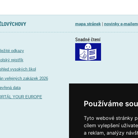
TĚLOVÝCHOVY
mapa stránek
|
novinky e-mailem
Snadné čtení
ležité odkazy
olský rejstřík
ehled vysokých škol
án veřejných zakázek 2026
evřená data
ORTÁL YOUR EUROPE
Používáme sou
Tyto webové stránky po
cílem vylepšení uživat
a reklam, analýzy návš