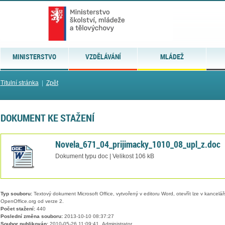
MINISTERSTVO
VZDĚLÁVÁNÍ
MLÁDEŽ
Titulní stránka
|
Zpět
DOKUMENT KE STAŽENÍ
Novela_671_04_prijimacky_1010_08_upl_z.doc
Dokument typu doc | Velikost 106 kB
Typ souboru:
Textový dokument Microsoft Office, vytvořený v editoru Word, otevřít lze v kancelářs
OpenOffice.org od verze 2.
Počet stažení:
440
Poslední změna souboru:
2013-10-10 08:37:27
Soubor publikován:
2010-05-26 11:09:41, Administrator