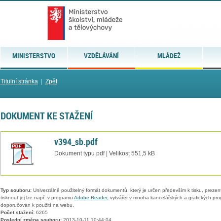
MINISTERSTVO
VZDĚLÁVÁNÍ
MLÁDEŽ
Titulní stránka
|
Zpět
DOKUMENT KE STAŽENÍ
v394_sb.pdf
Dokument typu pdf | Velikost 551,5 kB
Typ souboru:
Univerzálně použitelný formát dokumentů, který je určen především k tisku, prezen
tisknout jej lze např. v programu
Adobe Reader
, vytvářet v mnoha kancelářských a grafických pr
doporučován k použití na webu.
Počet stažení:
6265
Poslední změna souboru:
2013-10-11 10:44:04