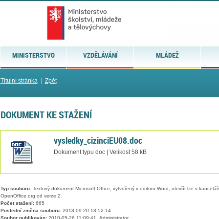
MINISTERSTVO
VZDĚLÁVÁNÍ
MLÁDEŽ
Titulní stránka
|
Zpět
DOKUMENT KE STAŽENÍ
vysledky_cizinciEU08.doc
Dokument typu doc | Velikost 58 kB
Typ souboru:
Textový dokument Microsoft Office, vytvořený v editoru Word, otevřít lze v kancelářs
OpenOffice.org od verze 2.
Počet stažení:
665
Poslední změna souboru:
2013-09-20 13:52:14
Soubor publikován:
2010-05-26 11:09:41, Administrator