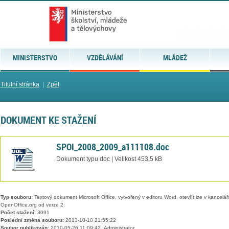
MINISTERSTVO
VZDĚLÁVÁNÍ
MLÁDEŽ
Titulní stránka
|
Zpět
DOKUMENT KE STAŽENÍ
SPOI_2008_2009_a111108.doc
Dokument typu doc | Velikost 453,5 kB
Typ souboru:
Textový dokument Microsoft Office, vytvořený v editoru Word, otevřít lze v kancelářs
OpenOffice.org od verze 2.
Počet stažení:
3091
Poslední změna souboru:
2013-10-10 21:55:22
Soubor publikován:
2010-05-26 11:09:42, Administrator