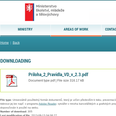
MINISTRY
AREAS OF WORK
CONTAC
Home
|
Back
DOWNLOADING
Priloha_2_Pravidla_VD_v_2.3.pdf
Document type pdf | File size 316.17 kB
File type:
Univerzálně použitelný formát dokumentů, který je určen především k tisku, prezentací
tisknout jej lze např. v programu
Adobe Reader
, vytvářet v mnoha kancelářských a grafických pr
doporučován k použití na webu.
Number of download:
305
Last modification of file:
2013-08-13 04:06:27