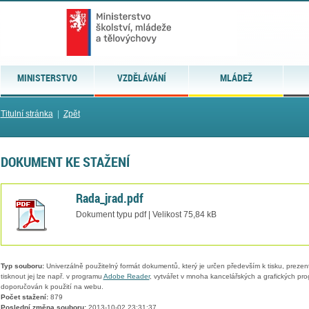
MINISTERSTVO
VZDĚLÁVÁNÍ
MLÁDEŽ
Titulní stránka
|
Zpět
DOKUMENT KE STAŽENÍ
Rada_jrad.pdf
Dokument typu pdf | Velikost 75,84 kB
Typ souboru:
Univerzálně použitelný formát dokumentů, který je určen především k tisku, prezen
tisknout jej lze např. v programu
Adobe Reader
, vytvářet v mnoha kancelářských a grafických pr
doporučován k použití na webu.
Počet stažení:
879
Poslední změna souboru:
2013-10-02 23:31:37