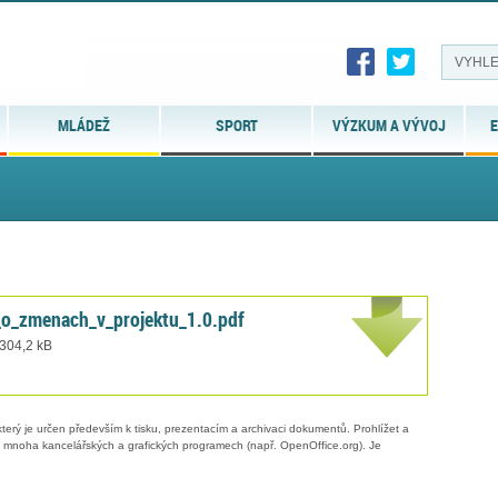
MLÁDEŽ
SPORT
VÝZKUM A VÝVOJ
E
_o_zmenach_v_projektu_1.0.pdf
 304,2 kB
erý je určen především k tisku, prezentacím a archivaci dokumentů. Prohlížet a
 v mnoha kancelářských a grafických programech (např. OpenOffice.org). Je