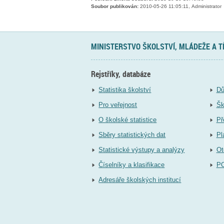
Soubor publikován:
2010-05-26 11:05:11, Administrator
MINISTERSTVO ŠKOLSTVÍ, MLÁDEŽE A 
Rejstříky, databáze
Statistika školství
Dů
Pro veřejnost
Šk
O školské statistice
Př
Sběry statistických dat
Pl
Statistické výstupy a analýzy
Ot
Číselníky a klasifikace
P
Adresáře školských institucí