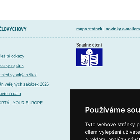
TĚLOVÝCHOVY
mapa stránek
|
novinky e-mailem
Snadné čtení
ležité odkazy
olský rejstřík
ehled vysokých škol
án veřejných zakázek 2026
evřená data
ORTÁL YOUR EUROPE
Používáme sou
Tyto webové stránky po
cílem vylepšení uživat
a reklam, analýzy návš