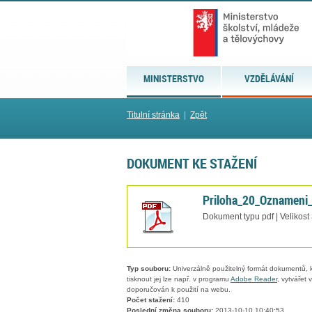
MINISTERSTVO
VZDĚLÁVÁNÍ
Titulní stránka
|
Zpět
DOKUMENT KE STAŽENÍ
Priloha_20_Oznameni
Dokument typu pdf | Velikost
Typ souboru:
Univerzálně použitelný formát dokumentů, kt
tisknout jej lze např. v programu
Adobe Reader
, vytvářet
doporučován k použití na webu.
Počet stažení:
410
Poslední změna souboru:
2013-10-10 10:40:53