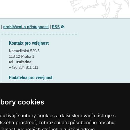
|
prohlášení o přístupnosti
|
RSS
Kontakt pro veřejnost
Karmelitská 529/5
118 12 Praha 1
tel. ústředna:
+420 234 811 111
Podatelna pro veřejnost:
pondělí a středa - 7:30-17:00
úterý a čtvrtek - 7:30-15:30
pátek - 7:30-14:00
bory cookies
8:30 - 9:30 - bezpečnostní přestávka
(více informací
ZDE
)
užívají soubory cookies a další sledovací nástroje s
elského prostředí, zobrazení přizpůsobeného obsahu
Elektronická podatelna:
těvnosti webových stránek a zjištění zdroje
posta@msmt
gov
cz