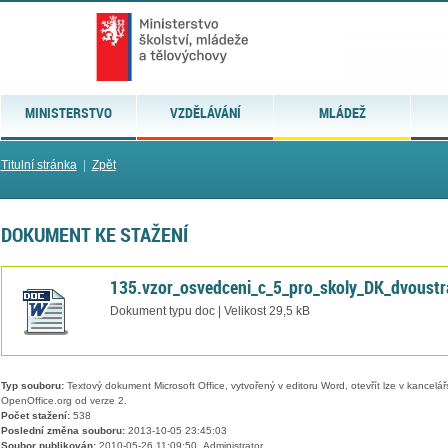
MINISTERSTVO
VZDĚLÁVÁNÍ
MLÁDEŽ
Titulní stránka
|
Zpět
DOKUMENT KE STAŽENÍ
135.vzor_osvedceni_c_5_pro_skoly_DK_dvoustr
Dokument typu doc | Velikost 29,5 kB
Typ souboru:
Textový dokument Microsoft Office, vytvořený v editoru Word, otevřít lze v kancelářs
OpenOffice.org od verze 2.
Počet stažení:
538
Poslední změna souboru:
2013-10-05 23:45:03
Soubor publikován:
2010-05-26 11:09:50, Administrator