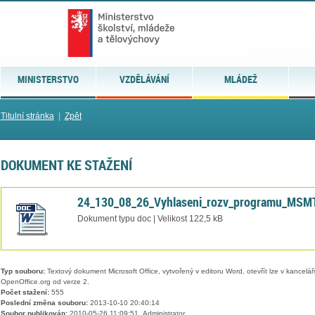
MINISTERSTVO
VZDĚLÁVÁNÍ
MLÁDEŽ
Titulní stránka
|
Zpět
DOKUMENT KE STAŽENÍ
24_130_08_26_Vyhlaseni_rozv_programu_MSMT
Dokument typu doc | Velikost 122,5 kB
Typ souboru:
Textový dokument Microsoft Office, vytvořený v editoru Word, otevřít lze v kancelářs
OpenOffice.org od verze 2.
Počet stažení:
555
Poslední změna souboru:
2013-10-10 20:40:14
Soubor publikován:
2010-05-26 11:09:51, Administrator