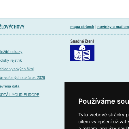
TĚLOVÝCHOVY
mapa stránek
|
novinky e-mailem
Snadné čtení
ležité odkazy
olský rejstřík
ehled vysokých škol
án veřejných zakázek 2026
evřená data
ORTÁL YOUR EUROPE
Používáme sou
Tyto webové stránky po
cílem vylepšení uživat
a reklam, analýzy návš