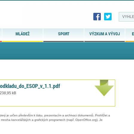
MLÁDEŽ
SPORT
VÝZKUM A VÝVOJ
E
podkladu_do_ESOP_v_1.1.pdf
 238,95 kB
erý je určen především k tisku, prezentacím a archivaci dokumentů. Prohlížet a
 v mnoha kancelářských a grafických programech (např. OpenOffice.org). Je