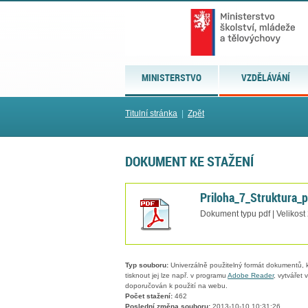
MINISTERSTVO
VZDĚLÁVÁNÍ
Titulní stránka
|
Zpět
DOKUMENT KE STAŽENÍ
Priloha_7_Struktura_
Dokument typu pdf | Velikost
Typ souboru:
Univerzálně použitelný formát dokumentů, kt
tisknout jej lze např. v programu
Adobe Reader
, vytvářet
doporučován k použití na webu.
Počet stažení:
462
Poslední změna souboru:
2013-10-10 10:31:26