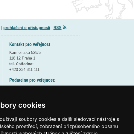
|
prohlášení o přístupnosti
|
RSS
Kontakt pro veřejnost
Karmelitská 529/5
118 12 Praha 1
tel. ústředna:
+420 234 811 111
Podatelna pro veřejnost:
pondělí a středa - 7:30-17:00
úterý a čtvrtek - 7:30-15:30
pátek - 7:30-14:00
bory cookies
8:30 - 9:30 - bezpečnostní přestávka
(více informací
ZDE
)
užívají soubory cookies a další sledovací nástroje s
elského prostředí, zobrazení přizpůsobeného obsahu
Elektronická podatelna:
těvnosti webových stránek a zjištění zdroje
posta@msmt
gov
cz