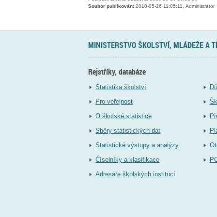
Soubor publikován:
2010-05-26 11:05:11, Administrator
MINISTERSTVO ŠKOLSTVÍ, MLÁDEŽE A 
Rejstříky, databáze
Statistika školství
Dů
Pro veřejnost
Šk
O školské statistice
Př
Sběry statistických dat
Pl
Statistické výstupy a analýzy
Ot
Číselníky a klasifikace
P
Adresáře školských institucí