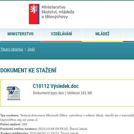
MINISTERSTVO
VZDĚLÁVÁNÍ
MLÁDEŽ
Titulní stránka
|
Zpět
DOKUMENT KE STAŽENÍ
C10112 Výsledek.doc
Dokument typu doc | Velikost 181 kB
Typ souboru:
Textový dokument Microsoft Office, vytvořený v editoru Word, otevřít lze v kancelářs
OpenOffice.org od verze 2.
Počet stažení:
396
Poslední změna souboru:
2013-10-08 09:59:02, Štoud Jakub
Soubor publikován:
2010-06-03 11:23:27, Štoud Jakub