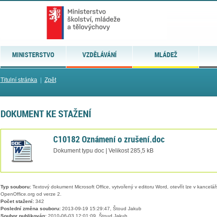
MINISTERSTVO
VZDĚLÁVÁNÍ
MLÁDEŽ
Titulní stránka
|
Zpět
DOKUMENT KE STAŽENÍ
C10182 Oznámení o zrušení.doc
Dokument typu doc | Velikost 285,5 kB
Typ souboru:
Textový dokument Microsoft Office, vytvořený v editoru Word, otevřít lze v kancelářs
OpenOffice.org od verze 2.
Počet stažení:
342
Poslední změna souboru:
2013-09-19 15:29:47, Štoud Jakub
Soubor publikován:
2010-06-03 12:01:09, Štoud Jakub