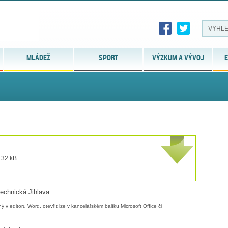
MLÁDEŽ
SPORT
VÝZKUM A VÝVOJ
E
 32 kB
echnická Jihlava
 v editoru Word, otevřít lze v kancelářském balíku Microsoft Office či