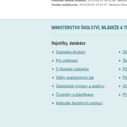
Poslední změna souboru:
2013-08-25 09:02:46, Medun
Soubor publikován:
2010-06-03 15:03:37, Meduna Edv
MINISTERSTVO ŠKOLSTVÍ, MLÁDEŽE A 
Rejstříky, databáze
Statistika školství
Dů
Pro veřejnost
Šk
O školské statistice
Př
Sběry statistických dat
Pl
Statistické výstupy a analýzy
Ot
Číselníky a klasifikace
P
Adresáře školských institucí