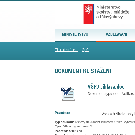
MINISTERSTVO
VZDĚLÁVÁNÍ
Titulní stránka
|
Zpět
DOKUMENT KE STAŽENÍ
VŠPJ Jihlava.doc
Dokument typu doc | Velikost
Poznámka:
Vysoká škola polyt
Typ souboru:
Textový dokument Microsoft Office, vytvořený
OpenOffice.org od verze 2.
Počet stažení:
470