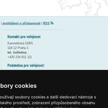
|
prohlášení o přístupnosti
|
RSS
Kontakt pro veřejnost
Karmelitská 529/5
118 12 Praha 1
tel. ústředna:
+420 234 811 111
Podatelna pro veřejnost:
pondělí a středa - 7:30-17:00
úterý a čtvrtek - 7:30-15:30
pátek - 7:30-14:00
bory cookies
8:30 - 9:30 - bezpečnostní přestávka
(více informací
ZDE
)
užívají soubory cookies a další sledovací nástroje s
elského prostředí, zobrazení přizpůsobeného obsahu
Elektronická podatelna: