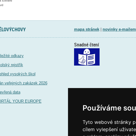
a Edvard
ard
TĚLOVÝCHOVY
mapa stránek
|
novinky e-mailem
Snadné čtení
ležité odkazy
olský rejstřík
ehled vysokých škol
án veřejných zakázek 2026
evřená data
ORTÁL YOUR EUROPE
Používáme sou
Tyto webové stránky po
cílem vylepšení uživat