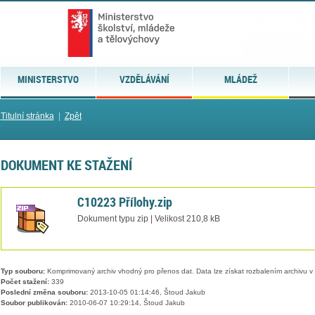
MINISTERSTVO
VZDĚLÁVÁNÍ
MLÁDEŽ
Titulní stránka
|
Zpět
DOKUMENT KE STAŽENÍ
C10223 Přílohy.zip
Dokument typu zip | Velikost 210,8 kB
Typ souboru:
Komprimovaný archiv vhodný pro přenos dat. Data lze získat rozbalením archivu 
Počet stažení:
339
Poslední změna souboru:
2013-10-05 01:14:46, Štoud Jakub
Soubor publikován:
2010-06-07 10:29:14, Štoud Jakub